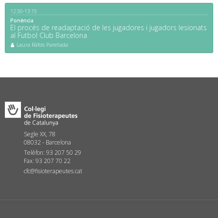
12:30-13:15
Ponència
El procés de readaptació de les jugadores i jugadors lesionats
al Futbol Club Barcelona
Laura Ràfols Parellada
Segle XX, 78
08032 - Barcelona
Telèfon: 93 207 50 29
Fax: 93 207 70 22
cfc@fisioterapeutes.cat